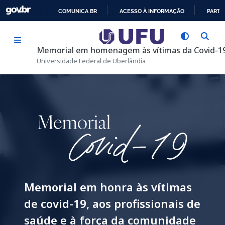
Pular para o conteúdo principal
COMUNICA BR
ACESSO À INFORMAÇÃO
PARTI
IR
PARA
Memorial em homenagem às vítimas da Covid-1
O
Universidade Federal de Uberlândia
CONTEÚDO
Imagem
Memorial em honra às vítimas
de covid-19, aos profissionais de
saúde e à força da comunidade